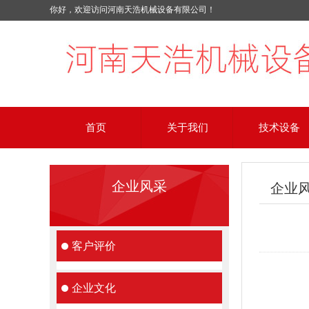
你好，欢迎访问河南天浩机械设备有限公司！
首页
关于我们
技术设备
企业风采
企业
客户评价
企业文化