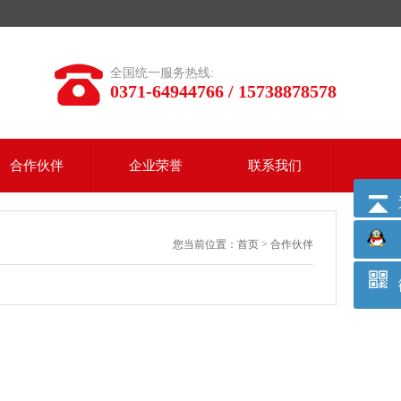
全国统一服务热线:
0371-64944766 / 15738878578
合作伙伴
企业荣誉
联系我们
您当前位置：
首页
>
合作伙伴