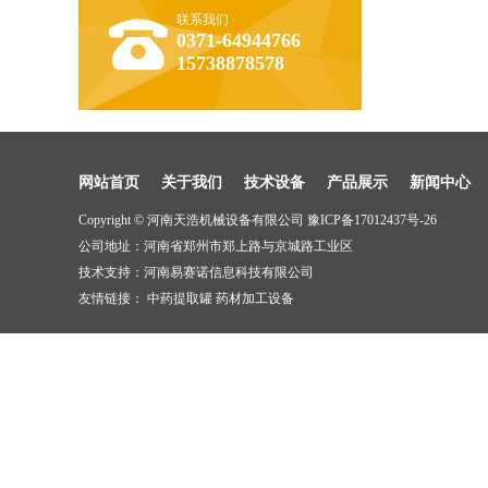
联系我们
0371-64944766
15738878578
网站首页
关于我们
技术设备
产品展示
新闻中心
Copyright © 河南天浩机械设备有限公司
豫ICP备17012437号-26
公司地址：河南省郑州市郑上路与京城路工业区
技术支持：河南易赛诺信息科技有限公司
友情链接：
中药提取罐
药材加工设备