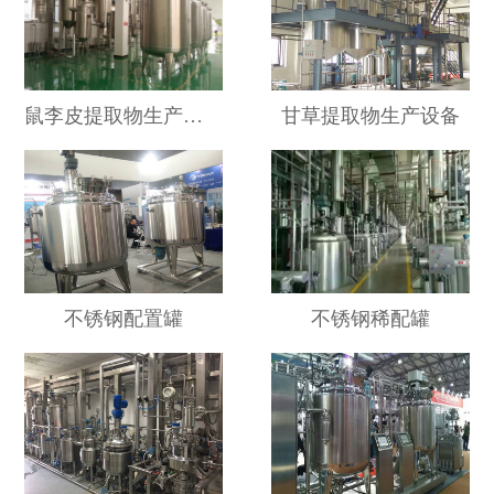
鼠李皮提取物生产设备
甘草提取物生产设备
不锈钢配置罐
不锈钢稀配罐