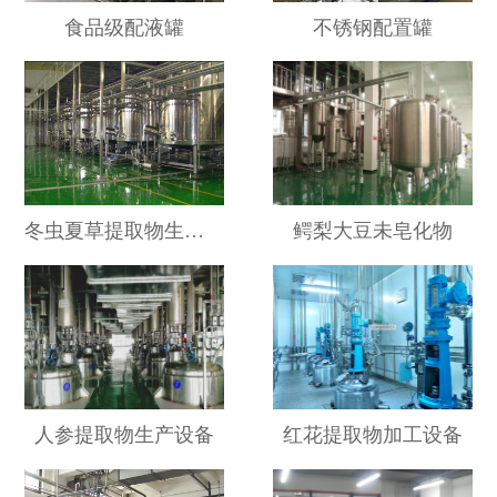
食品级配液罐
不锈钢配置罐
冬虫夏草提取物生产设备
鳄梨大豆未皂化物
人参提取物生产设备
红花提取物加工设备